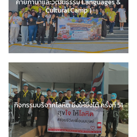
ค่ายภาษาและวัฒนธรรม Languages &
Cultural.Camp )
EDUCATION HUB
,
กลุ่มสาระการเรียนรู้ภาษาต่างประ
,
กิจกรรมของเรา
,
กิจกรรมนักเรียน
,
ข่าวประชาสัมพันธ
กิจกรรมบริจาคโลหิต ยิ่งให้ยิ่งได้ ครั้งที่ 51
กลุ่มบริหารงานทั่วไป
,
กิจกรรมของเรา
,
กิจกรรมนักเร
,
ข่าวประชาสัมพันธ์