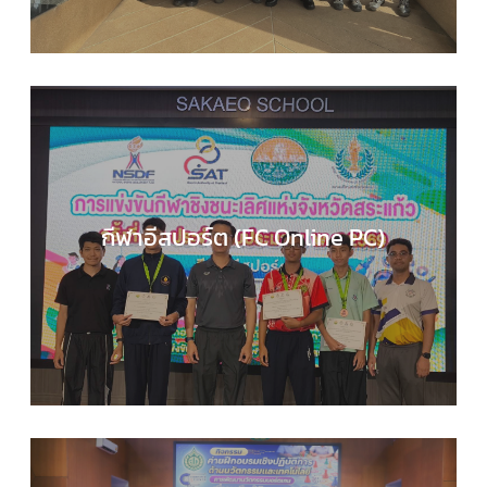
กีฬาอีสปอร์ต (FC Online PC)
COMPUTER SCIENCE
,
กลุ่มสาระการเรียนรู้วิทยาศาส
และเทคโนโลยี
,
กิจกรรมของเรา
,
กิจกรรมนักเรียน
,
ข่า
ประชาสัมพันธ์