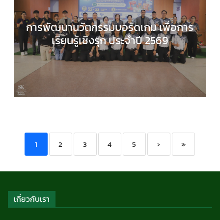
การพัฒนานวัตกรรมบอร์ดเกม เพื่อการ
เรียนรู้เชิงรุก ประจำปี 2569
COMPUTER SCIENCE
,
กลุ่มสาระการเรียนรู้วิทยาศาส
และเทคโนโลยี
,
กิจกรรมของเรา
,
กิจกรรมนักเรียน
,
ข่า
ประชาสัมพันธ์
1
2
3
4
5
›
»
เกี่ยวกับเรา