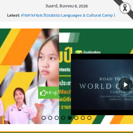
Skip
วันเสาร์, สิงหาคม 8, 2026
to
แข่งขันกีฬาบาสเกตบอลรายการ “ออมสิน Youth Sports
Latest:
content
Festival ๒๕๖๙”
ค่ายภาษาและวัฒนธรรม Languages & Cultural.Camp )
กิจกรรมบริจาคโลหิต ยิ่งให้ยิ่งได้ ครั้งที่ 51
กีฬาอีสปอร์ต (FC Online PC)
การพัฒนานวัตกรรมบอร์ดเกม เพื่อการเรียนรู้เชิงรุก ประจำปี
2569