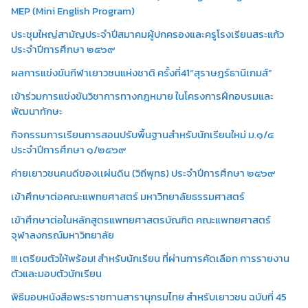
MEP (Mini English Program)
ประชุมใหญ่สามัญประจำปีสมาคมผู้ปกครองและครูโรงเรียนสระแก้ว
ประจำปีการศึกษา ๒๕๖๙
ผลการแข่งขันกีฬาเยาวชนแห่งชาติ ครั้งที่41“สุราษฎร์ธานีเกมส์”
เข้าร่วมการแข่งขันวิชาการทางกฎหมาย ในโครงการฝึกอบรมและ
พัฒนาทักษะ
กิจกรรมการเรียนการสอนปรับพื้นฐานสำหรับนักเรียนใหม่ ม.๑/๔
ประจำปีการศึกษา ๑/๒๕๖๙
ค่ายเยาวชนคนดีของเเผ่นดิน (วิถีพุทธ) ประจำปีการศึกษา ๒๕๖๙
เข้าศึกษาต่อคณะแพทยศาสตร์ มหาวิทยาลัยธรรมศาสตร์
เข้าศึกษาต่อในหลักสูตรแพทยศาสตรบัณฑิต คณะแพทยศาสตร์
จุฬาลงกรณ์มหาวิทยาลัย
!!! เตรียมตัวให้พร้อม! สำหรับนักเรียน ที่ผ่านการคัดเลือก การรายงาน
ตัวและมอบตัวนักเรียน
พิธีมอบหนังสือพระราชทานสารานุกรมไทย สำหรับเยาวชน ฉบับที่ 45