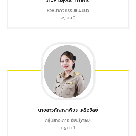
นางสาวสุจินดา
คำหาด
หัวหน้ากิจกรรมแนะแนว
ครู คศ.2
นางสาวกัญญาพัชร
เครือวัลย์
กลุ่มสาระการเรียนรู้ศิลปะ
ครู คศ.1