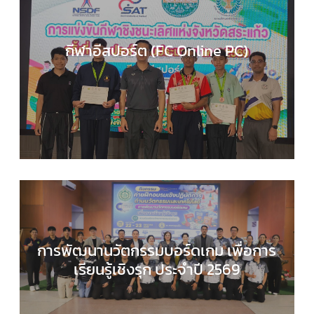
กีฬาอีสปอร์ต (FC Online PC)
COMPUTER SCIENCE
,
กลุ่มสาระการเรียนรู้วิทยาศาส
และเทคโนโลยี
,
กิจกรรมของเรา
,
กิจกรรมนักเรียน
,
ข่า
ประชาสัมพันธ์
การพัฒนานวัตกรรมบอร์ดเกม เพื่อการ
เรียนรู้เชิงรุก ประจำปี 2569
COMPUTER SCIENCE
,
กลุ่มสาระการเรียนรู้วิทยาศาส