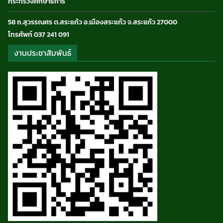
กระทรวงศึกษาธิการ
58 ถ.สุวรรณศร ต.สระแก้ว อ.เมืองสระแก้ว จ.สระแก้ว 27000
โทรศัพท์ 037 241 091
งานประชาสัมพันธ์