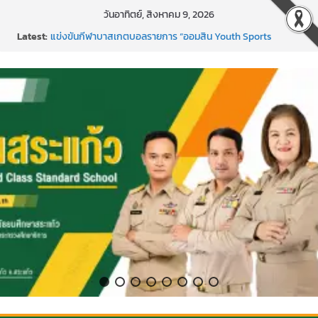
Skip
วันอาทิตย์, สิงหาคม 9, 2026
to
Latest:
แข่งขันกีฬาบาสเกตบอลรายการ “ออมสิน Youth Sports
content
Festival ๒๕๖๙”
ค่ายภาษาและวัฒนธรรม Languages & Cultural.Camp )
กิจกรรมบริจาคโลหิต ยิ่งให้ยิ่งได้ ครั้งที่ 51
กีฬาอีสปอร์ต (FC Online PC)
การพัฒนานวัตกรรมบอร์ดเกม เพื่อการเรียนรู้เชิงรุก ประจำปี
2569