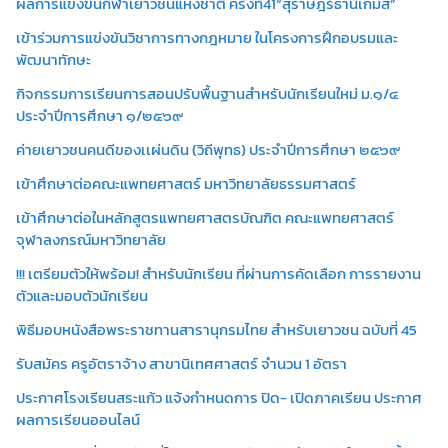
ผลการแข่งขันกีฬาเยาวชนแห่งชาติ ครั้งที่41“สุราษฎร์ธานีเกมส์”
เข้าร่วมการแข่งขันวิชาการทางกฎหมาย ในโครงการฝึกอบรมและ
พัฒนาทักษะ
กิจกรรมการเรียนการสอนปรับพื้นฐานสำหรับนักเรียนใหม่ ม.๑/๔
ประจำปีการศึกษา ๑/๒๕๖๙
ค่ายเยาวชนคนดีของเเผ่นดิน (วิถีพุทธ) ประจำปีการศึกษา ๒๕๖๙
เข้าศึกษาต่อคณะแพทยศาสตร์ มหาวิทยาลัยธรรมศาสตร์
เข้าศึกษาต่อในหลักสูตรแพทยศาสตรบัณฑิต คณะแพทยศาสตร์
จุฬาลงกรณ์มหาวิทยาลัย
!!! เตรียมตัวให้พร้อม! สำหรับนักเรียน ที่ผ่านการคัดเลือก การรายงาน
ตัวและมอบตัวนักเรียน
พิธีมอบหนังสือพระราชทานสารานุกรมไทย สำหรับเยาวชน ฉบับที่ 45
รับสมัคร ครูอัตราจ้าง สาขานิเทศศาสตร์ จำนวน 1 อัตรา
ประกาศโรงเรียนสระแก้ว แจ้งกำหนดการ ปิด- เปิดภาคเรียน ประกาศ
ผลการเรียนออนไลน์