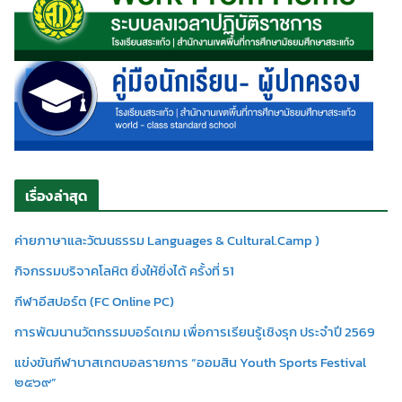
เรื่องล่าสุด
ค่ายภาษาและวัฒนธรรม Languages & Cultural.Camp )
กิจกรรมบริจาคโลหิต ยิ่งให้ยิ่งได้ ครั้งที่ 51
กีฬาอีสปอร์ต (FC Online PC)
การพัฒนานวัตกรรมบอร์ดเกม เพื่อการเรียนรู้เชิงรุก ประจำปี 2569
แข่งขันกีฬาบาสเกตบอลรายการ “ออมสิน Youth Sports Festival
๒๕๖๙”