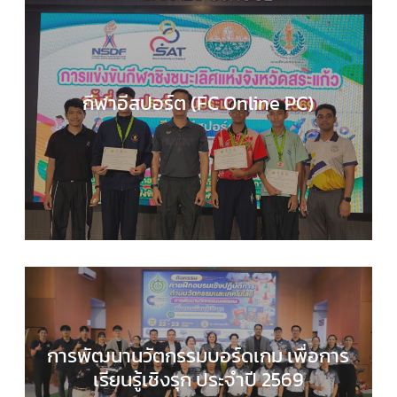
กีฬาอีสปอร์ต (FC Online PC)
COMPUTER SCIENCE
,
กลุ่มสาระการเรียนรู้วิทยาศาส
และเทคโนโลยี
,
กิจกรรมของเรา
,
กิจกรรมนักเรียน
,
ข่า
ประชาสัมพันธ์
การพัฒนานวัตกรรมบอร์ดเกม เพื่อการ
เรียนรู้เชิงรุก ประจำปี 2569