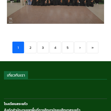
COMPUTER SCIENCE
,
กลุ่มสาระการเรียนรู้วิทยาศาส
และเทคโนโลยี
,
กิจกรรมของเรา
,
กิจกรรมนักเรียน
,
ข่า
ประชาสัมพันธ์
1
2
3
4
5
›
»
เกี่ยวกับเรา
โรงเรียนสระแก้ว
สังกัดสำนักงานเขตพื้นที่การศึกษามัธยมศึกษาสระแก้ว