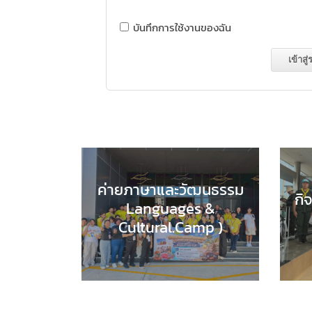
บันทึกการใช้งานของฉัน
ค่ายภาษาและวัฒนธรรม
กิ
Languages &
Cultural.Camp )
กลุ
EDUCATION HUB
,
กลุ่มสาระ
ของเ
การเรียนรู้ภาษาต่างประเทศ
,
กิจกรรมของเรา
,
กิจกรรมนักเรียน
,