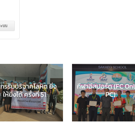
จกรรมบริจาคโลหิต ยิ่ง
กีฬาอีสปอร์ต (FC On
ให้ยิ่งได้ ครั้งที่ 51
PC)
COMPUTER SCIENC
่มบริหารงานทั่วไป
,
กิจกรรม
สาระการเรียนรู้วิทยาศาส
รา
,
กิจกรรมนักเรียน
,
ข่าว
เทคโนโลยี
,
กิจกรรมของ
ประชาสัมพันธ์
กิจกรรมนักเรียน
,
ข่าวประชา