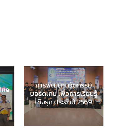
การพัฒนานวัตกรรม
line
บอร์ดเกม เพื่อการเรียนรู้
เชิงรุก ประจำปี 2569
E
,
กลุ่ม
COMPUTER SCIENCE
,
กลุ่ม
ตร์และ
สาระการเรียนรู้วิทยาศาสตร์และ
เรา
,
เทคโนโลยี
,
กิจกรรมของเรา
,
สัมพันธ์