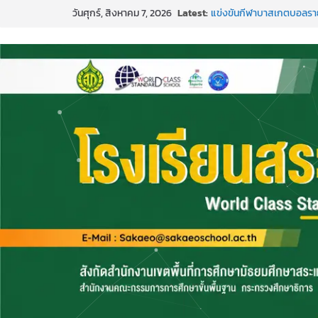
Skip
วันศุกร์, สิงหาคม 7, 2026
Latest:
แข่งขันกีฬาบาสเกตบอลราย
to
๒๕๖๙”
content
ค่ายภาษาและวัฒนธรรม La
กิจกรรมบริจาคโลหิต ยิ่งให้ยิ่ง
กีฬาอีสปอร์ต (FC Online 
การพัฒนานวัตกรรมบอร์ดเกม 