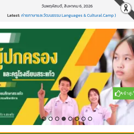
Skip
วันพฤหัสบดี, สิงหาคม 6, 2026
to
Latest:
ค่ายภาษาและวัฒนธรรม Languages & Cultural.Camp )
content
กิจกรรมบริจาคโลหิต ยิ่งให้ยิ่งได้ ครั้งที่ 51
กีฬาอีสปอร์ต (FC Online PC)
การพัฒนานวัตกรรมบอร์ดเกม เพื่อการเรียนรู้เชิงรุก ประจำปี
2569
แข่งขันกีฬาบาสเกตบอลรายการ “ออมสิน Youth Sports
Festival ๒๕๖๙”