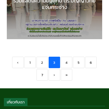
ร่วมแสดงความยินดีกับ ดร.ปัญญาวิทย์
แจ่มกระจ่าง
กลุ่มบริหารงานงบประมาณ
,
กลุ่มบริหารงานทั่วไป
,
กล
ิหารงานบุคคล
,
กลุ่มบริหารงานวิชาการ
,
ข่าวประชาสัมพ
‹
1
2
3
4
5
6
7
›
»
เกี่ยวกับเรา