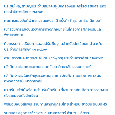
ประชุมใหญ่สามัญประจำปีสมาคมผู้ปกครองและครูโรงเรียนสระแก้ว
ประจำปีการศึกษา ๒๕๖๙
ผลการแข่งขันกีฬาเยาวชนแห่งชาติ ครั้งที่41“สุราษฎร์ธานีเกมส์”
เข้าร่วมการแข่งขันวิชาการทางกฎหมาย ในโครงการฝึกอบรมและ
พัฒนาทักษะ
กิจกรรมการเรียนการสอนปรับพื้นฐานสำหรับนักเรียนใหม่ ม.๑/๔
ประจำปีการศึกษา ๑/๒๕๖๙
ค่ายเยาวชนคนดีของเเผ่นดิน (วิถีพุทธ) ประจำปีการศึกษา ๒๕๖๙
เข้าศึกษาต่อคณะแพทยศาสตร์ มหาวิทยาลัยธรรมศาสตร์
เข้าศึกษาต่อในหลักสูตรแพทยศาสตรบัณฑิต คณะแพทยศาสตร์
จุฬาลงกรณ์มหาวิทยาลัย
!!! เตรียมตัวให้พร้อม! สำหรับนักเรียน ที่ผ่านการคัดเลือก การรายงาน
ตัวและมอบตัวนักเรียน
พิธีมอบหนังสือพระราชทานสารานุกรมไทย สำหรับเยาวชน ฉบับที่ 45
รับสมัคร ครูอัตราจ้าง สาขานิเทศศาสตร์ จำนวน 1 อัตรา