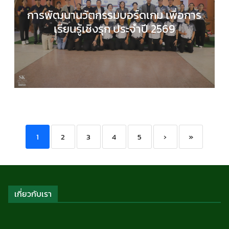
การพัฒนานวัตกรรมบอร์ดเกม เพื่อการ
เรียนรู้เชิงรุก ประจำปี 2569
COMPUTER SCIENCE
,
กลุ่มสาระการเรียนรู้วิทยาศาส
และเทคโนโลยี
,
กิจกรรมของเรา
,
กิจกรรมนักเรียน
,
ข่า
ประชาสัมพันธ์
1
2
3
4
5
›
»
เกี่ยวกับเรา