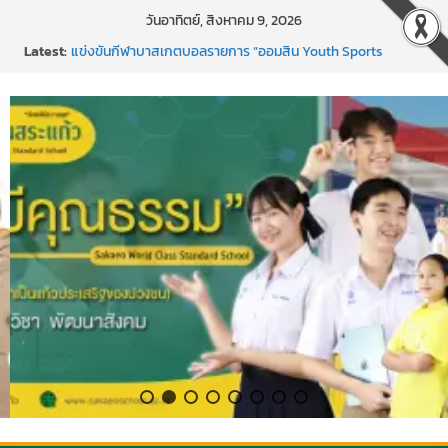
Skip
วันอาทิตย์, สิงหาคม 9, 2026
to
Latest:
แข่งขันกีฬาบาสเกตบอลรายการ “ออมสิน Youth Sports
content
Festival ๒๕๖๙”
ค่ายภาษาและวัฒนธรรม Languages & Cultural.Camp )
กิจกรรมบริจาคโลหิต ยิ่งให้ยิ่งได้ ครั้งที่ 51
กีฬาอีสปอร์ต (FC Online PC)
การพัฒนานวัตกรรมบอร์ดเกม เพื่อการเรียนรู้เชิงรุก ประจำปี
2569