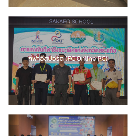
กีฬาอีสปอร์ต (FC Online PC)
COMPUTER SCIENCE
,
กลุ่มสาระการเรียนรู้วิทยาศาส
และเทคโนโลยี
,
กิจกรรมของเรา
,
กิจกรรมนักเรียน
,
ข่า
ประชาสัมพันธ์