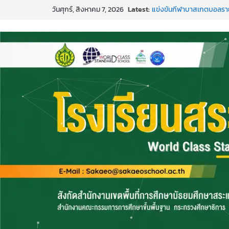
Skip
วันศุกร์, สิงหาคม 7, 2026
Latest:
แข่งขันกีฬาบาสเกตบอลราย
to
๒๕๖๙”
content
ค่ายภาษาและวัฒนธรรม La
กิจกรรมบริจาคโลหิต ยิ่งให้ยิ่ง
กีฬาอีสปอร์ต (FC Online 
การพัฒนานวัตกรรมบอร์ดเกม 