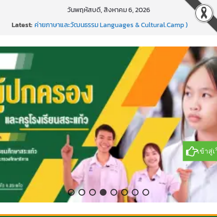
Skip
วันพฤหัสบดี, สิงหาคม 6, 2026
แข่งขันกีฬาบาสเกตบอลรายการ “ออมสิน Youth Sports
to
Latest:
Festival ๒๕๖๙”
content
ค่ายภาษาและวัฒนธรรม Languages & Cultural.Camp )
กิจกรรมบริจาคโลหิต ยิ่งให้ยิ่งได้ ครั้งที่ 51
กีฬาอีสปอร์ต (FC Online PC)
การพัฒนานวัตกรรมบอร์ดเกม เพื่อการเรียนรู้เชิงรุก ประจำปี
2569