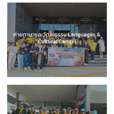
ค่ายภาษาและวัฒนธรรม Languages &
Cultural.Camp )
EDUCATION HUB
,
กลุ่มสาระการเรียนรู้ภาษาต่างประ
,
กิจกรรมของเรา
,
กิจกรรมนักเรียน
,
ข่าวประชาสัมพันธ