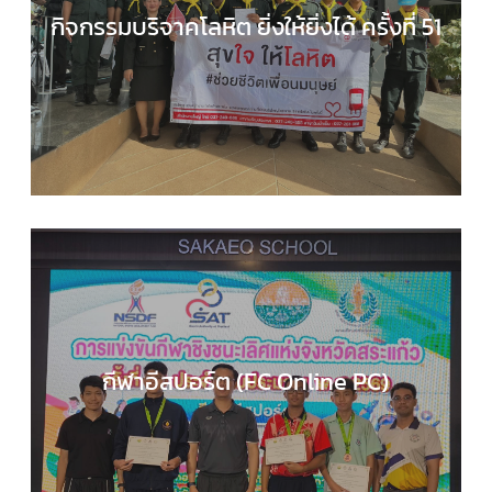
กิจกรรมบริจาคโลหิต ยิ่งให้ยิ่งได้ ครั้งที่ 51
กลุ่มบริหารงานทั่วไป
,
กิจกรรมของเรา
,
กิจกรรมนักเร
,
ข่าวประชาสัมพันธ์
กีฬาอีสปอร์ต (FC Online PC)
COMPUTER SCIENCE
,
กลุ่มสาระการเรียนรู้วิทยาศาส
และเทคโนโลยี
,
กิจกรรมของเรา
,
กิจกรรมนักเรียน
,
ข่า