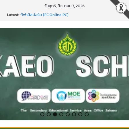
Skip
วันศุกร์, สิงหาคม 7, 2026
to
Latest:
กีฬาอีสปอร์ต (FC Online PC)
content
การพัฒนานวัตกรรมบอร์ดเกม เพื่อการเรียนรู้เชิงรุก ประจำปี
2569
แข่งขันกีฬาบาสเกตบอลรายการ “ออมสิน Youth Sports
Festival ๒๕๖๙”
ค่ายภาษาและวัฒนธรรม Languages & Cultural.Camp )
กิจกรรมบริจาคโลหิต ยิ่งให้ยิ่งได้ ครั้งที่ 51