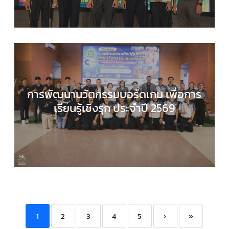
ประชาสัมพันธ์
การพัฒนานวัตกรรมบอร์ดเกม เพื่อการ
เรียนรู้เชิงรุก ประจำปี 2569
COMPUTER SCIENCE
,
กลุ่มสาระการเรียนรู้วิทยาศาส
และเทคโนโลยี
,
กิจกรรมของเรา
,
กิจกรรมนักเรียน
,
ข่า
ประชาสัมพันธ์
1
2
3
4
5
›
»