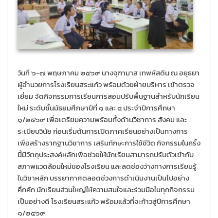
วันที่ ๖-๗ พฤษภาคม ๒๕๖๙ นางจุฑามาส เทพหัสดิน ณ อยุธยา
ผู้อำนวยการโรงเรียนสระแก้ว พร้อมด้วยฝ่ายบริหาร เข้าตรวจ
เยี่ยม จัดกิจกรรมการเรียนการสอนปรับพื้นฐานสำหรับนักเรียน
ใหม่ ระดับชั้นมัธยมศึกษาปีที่ ๑ และ ๔ ประจำปีการศึกษา
๑/๒๕๖๙ เพื่อเตรียมความพร้อมทั้งด้านวิชาการ สังคม และ
ระเบียบวินัย ก่อนเริ่มต้นการเปิดภาคเรียนอย่างเป็นทางการ
เพื่อสร้างรากฐานวิชาการ เสริมทักษะการใช้ชีวิต กิจกรรมในครั้ง
นี้มีวัตถุประสงค์หลักเพื่อช่วยให้นักเรียนสามารถปรับตัวเข้ากับ
สภาพแวดล้อมใหม่ของโรงเรียน และลดช่องว่างทางการเรียนรู้
ในวิชาหลัก บรรยากาศตลอดช่วงการดำเนินงานเป็นไปอย่าง
คึกคัก นักเรียนส่วนใหญ่ให้ความสนใจและร่วมมือในทุกกิจกรรม
เป็นอย่างดี โรงเรียนสระแก้ว พร้อมแล้วที่จะก้าวสู่ปีการศึกษา
๑/๒๕๖๙