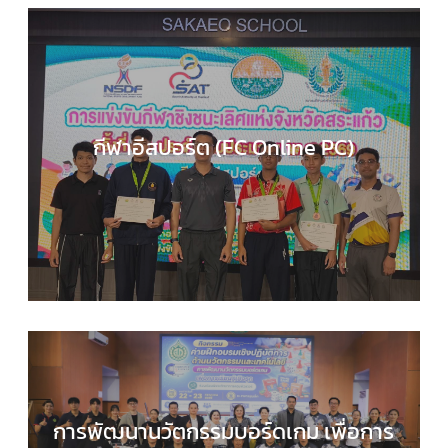
กีฬาอีสปอร์ต (FC Online PC)
COMPUTER SCIENCE
,
กลุ่มสาระการเรียนรู้วิทยาศาส
และเทคโนโลยี
,
กิจกรรมของเรา
,
กิจกรรมนักเรียน
,
ข่า
ประชาสัมพันธ์
การพัฒนานวัตกรรมบอร์ดเกม เพื่อการ