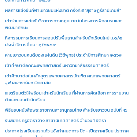
ผลการแข่งขันกีฬาเยาวชนแห่งชาติ ครั้งที่41“สุราษฎร์ธานีเกมส์”
เข้าร่วมการแข่งขันวิชาการทางกฎหมาย ในโครงการฝึกอบรมและ
พัฒนาทักษะ
กิจกรรมการเรียนการสอนปรับพื้นฐานสำหรับนักเรียนใหม่ ม.๑/๔
ประจำปีการศึกษา ๑/๒๕๖๙
ค่ายเยาวชนคนดีของเเผ่นดิน (วิถีพุทธ) ประจำปีการศึกษา ๒๕๖๙
เข้าศึกษาต่อคณะแพทยศาสตร์ มหาวิทยาลัยธรรมศาสตร์
เข้าศึกษาต่อในหลักสูตรแพทยศาสตรบัณฑิต คณะแพทยศาสตร์
จุฬาลงกรณ์มหาวิทยาลัย
!!! เตรียมตัวให้พร้อม! สำหรับนักเรียน ที่ผ่านการคัดเลือก การรายงาน
ตัวและมอบตัวนักเรียน
พิธีมอบหนังสือพระราชทานสารานุกรมไทย สำหรับเยาวชน ฉบับที่ 45
รับสมัคร ครูอัตราจ้าง สาขานิเทศศาสตร์ จำนวน 1 อัตรา
ประกาศโรงเรียนสระแก้ว แจ้งกำหนดการ ปิด- เปิดภาคเรียน ประกาศ