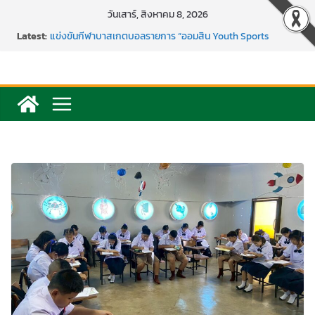
Skip
วันเสาร์, สิงหาคม 8, 2026
to
Latest:
การพัฒนานวัตกรรมบอร์ดเกม เพื่อการเรียนรู้เชิงรุก ประจำปี
content
2569
แข่งขันกีฬาบาสเกตบอลรายการ “ออมสิน Youth Sports
Festival ๒๕๖๙”
ค่ายภาษาและวัฒนธรรม Languages & Cultural.Camp )
กิจกรรมบริจาคโลหิต ยิ่งให้ยิ่งได้ ครั้งที่ 51
กีฬาอีสปอร์ต (FC Online PC)