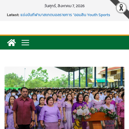
Skip
วันศุกร์, สิงหาคม 7, 2026
to
การพัฒนานวัตกรรมบอร์ดเกม เพื่อการเรียนรู้เชิงรุก ประจำปี
Latest:
2569
content
แข่งขันกีฬาบาสเกตบอลรายการ “ออมสิน Youth Sports
Festival ๒๕๖๙”
ค่ายภาษาและวัฒนธรรม Languages & Cultural.Camp )
กิจกรรมบริจาคโลหิต ยิ่งให้ยิ่งได้ ครั้งที่ 51
กีฬาอีสปอร์ต (FC Online PC)