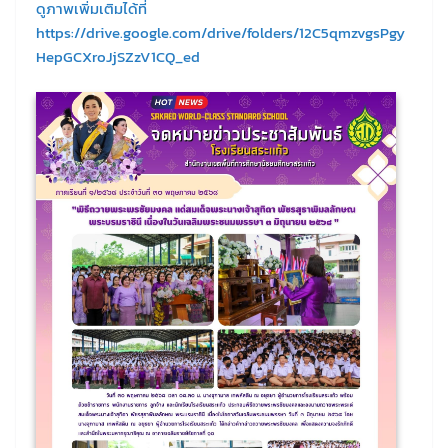
ดูภาพเพิ่มเติมได้ที่
https://drive.google.com/drive/folders/12C5qmzvgsPgy
HepGCXroJjSZzV1CQ_ed