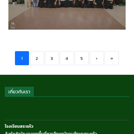
COMPUTER SCIENCE
,
กลุ่มสาระการเรียนรู้วิทยาศาส
และเทคโนโลยี
,
กิจกรรมของเรา
,
กิจกรรมนักเรียน
,
ข่า
ประชาสัมพันธ์
1
2
3
4
5
›
»
เกี่ยวกับเรา
โรงเรียนสระแก้ว
สังกัดสำนักงานเขตพื้นที่การศึกษามัธยมศึกษาสระแก้ว