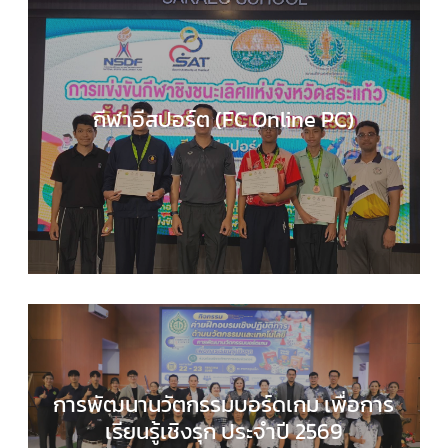
กีฬาอีสปอร์ต (FC Online PC)
COMPUTER SCIENCE
,
กลุ่มสาระการเรียนรู้วิทยาศาส
และเทคโนโลยี
,
กิจกรรมของเรา
,
กิจกรรมนักเรียน
,
ข่า
ประชาสัมพันธ์
การพัฒนานวัตกรรมบอร์ดเกม เพื่อการ
เรียนรู้เชิงรุก ประจำปี 2569