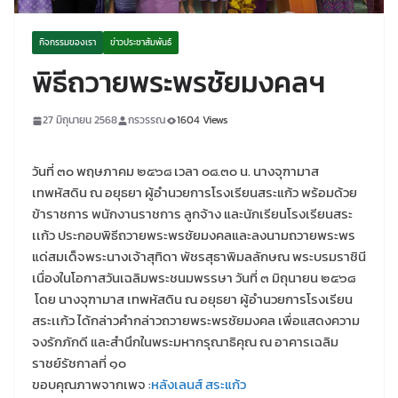
กิจกรรมของเรา
ข่าวประชาสัมพันธ์
พิธีถวายพระพรชัยมงคลฯ
27 มิถุนายน 2568
กรวรรณ
1604 Views
วันที่ ๓๐ พฤษภาคม ๒๕๖๘ เวลา ๐๘.๓๐ น. นางจุฑามาส
เทพหัสดิน ณ อยุธยา ผู้อำนวยการโรงเรียนสระแก้ว พร้อมด้วย
ข้าราชการ พนักงานราชการ ลูกจ้าง และนักเรียนโรงเรียนสระ
เเก้ว ประกอบพิธีถวายพระพรชัยมงคลและลงนามถวายพระพร
แด่สมเด็จพระนางเจ้าสุทิดา พัชรสุธาพิมลลักษณ พระบรมราชินี
เนื่องในโอกาสวันเฉลิมพระชนมพรรษา วันที่ ๓ มิถุนายน ๒๕๖๘
โดย นางจุฑามาส เทพหัสดิน ณ อยุธยา ผู้อำนวยการโรงเรียน
สระเเก้ว ได้กล่าวคำกล่าวถวายพระพรชัยมงคล เพื่อแสดงความ
จงรักภักดี และสำนึกในพระมหากรุณาธิคุณ ณ อาคารเฉลิม
ราชย์รัชกาลที่ ๑๐
ขอบคุณภาพจากเพจ :
หลังเลนส์ สระแก้ว