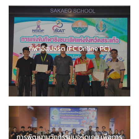
กีฬาอีสปอร์ต (FC Online PC)
COMPUTER SCIENCE
,
กลุ่มสาระการเรียนรู้วิทยาศาส
และเทคโนโลยี
,
กิจกรรมของเรา
,
กิจกรรมนักเรียน
,
ข่า
ประชาสัมพันธ์
การพัฒนานวัตกรรมบอร์ดเกม เพื่อการ