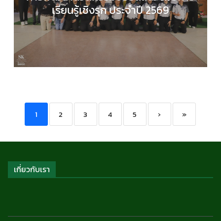
เรียนรู้เชิงรุก ประจำปี 2569
COMPUTER SCIENCE
,
กลุ่มสาระการเรียนรู้วิทยาศาส
และเทคโนโลยี
,
กิจกรรมของเรา
,
กิจกรรมนักเรียน
,
ข่า
ประชาสัมพันธ์
1
2
3
4
5
›
»
เกี่ยวกับเรา