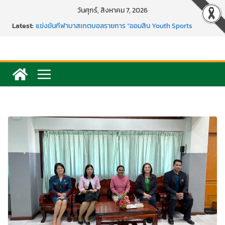
Skip
วันศุกร์, สิงหาคม 7, 2026
to
Latest:
แข่งขันกีฬาบาสเกตบอลรายการ “ออมสิน Youth Sports
content
Festival ๒๕๖๙”
ค่ายภาษาและวัฒนธรรม Languages & Cultural.Camp )
กิจกรรมบริจาคโลหิต ยิ่งให้ยิ่งได้ ครั้งที่ 51
กีฬาอีสปอร์ต (FC Online PC)
การพัฒนานวัตกรรมบอร์ดเกม เพื่อการเรียนรู้เชิงรุก ประจำปี
2569