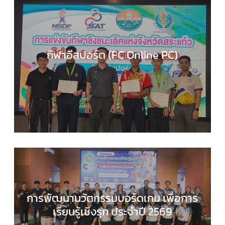
กีฬาอีสปอร์ต (FC Online PC)
COMPUTER SCIENCE
,
กลุ่มสาระการเรียนรู้วิทยาศาส
และเทคโนโลยี
,
กิจกรรมของเรา
,
กิจกรรมนักเรียน
,
ข่า
ประชาสัมพันธ์
การพัฒนานวัตกรรมบอร์ดเกม เพื่อการ
เรียนรู้เชิงรุก ประจำปี 2569