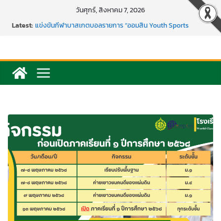
Skip
วันศุกร์, สิงหาคม 7, 2026
to
Latest:
แข่งขันกีฬาบาสเกตบอลรายการ “ออมสิน Youth Sports
content
Festival ๒๕๖๙”
ค่ายภาษาและวัฒนธรรม Languages & Cultural.Camp )
กิจกรรมบริจาคโลหิต ยิ่งให้ยิ่งได้ ครั้งที่ 51
กีฬาอีสปอร์ต (FC Online PC)
การพัฒนานวัตกรรมบอร์ดเกม เพื่อการเรียนรู้เชิงรุก ประจำปี
2569