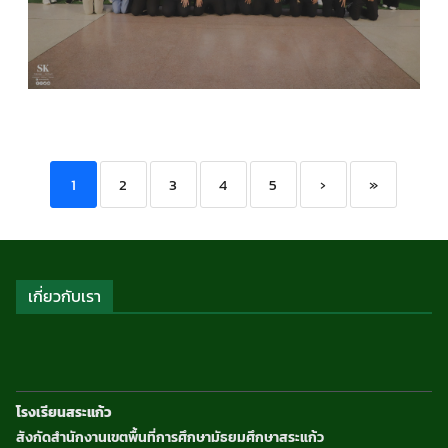
COMPUTER SCIENCE
,
กลุ่มสาระการเรียนรู้วิทยาศาส
และเทคโนโลยี
,
กิจกรรมของเรา
,
กิจกรรมนักเรียน
,
ข่า
ประชาสัมพันธ์
1
2
3
4
5
›
»
เกี่ยวกับเรา
โรงเรียนสระแก้ว
สังกัดสำนักงานเขตพื้นที่การศึกษามัธยมศึกษาสระแก้ว