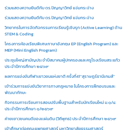
ร่วมแสดงความยินดีกับ ดร.ปัญญาวิทย์ แจ่มกระจ่าง
ร่วมแสดงความยินดีกับ ดร.ปัญญาวิทย์ แจ่มกระจ่าง
วิทยากรในการจัดกิจกรรมการเรียนรู้เชิงรุก (Active Learning) ด้าน
STEM & Coding
โครงการห้องเรียนพิเศษภาษาอังกฤษ EP (English Program) และ
MEP (Mini English Program)
ประชุมใหญ่สามัญประจำปีสมาคมผู้ปกครองและครูโรงเรียนสระแก้ว
ประจำปีการศึกษา ๒๕๖๙
ผลการแข่งขันกีฬาเยาวชนแห่งชาติ ครั้งที่41“สุราษฎร์ธานีเกมส์”
เข้าร่วมการแข่งขันวิชาการทางกฎหมาย ในโครงการฝึกอบรมและ
พัฒนาทักษะ
กิจกรรมการเรียนการสอนปรับพื้นฐานสำหรับนักเรียนใหม่ ม.๑/๔
ประจำปีการศึกษา ๑/๒๕๖๙
ค่ายเยาวชนคนดีของเเผ่นดิน (วิถีพุทธ) ประจำปีการศึกษา ๒๕๖๙
เข้าศึกษาต่อคณะแพทยศาสตร์ มหาวิทยาลัยธรรมศาสตร์