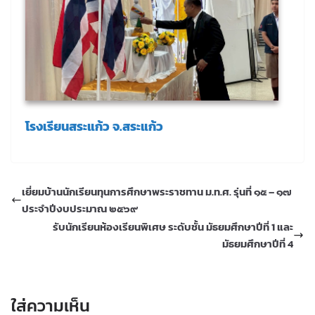
โรงเรียนสระแก้ว จ.สระแก้ว
เยี่ยมบ้านนักเรียนทุนการศึกษาพระราชทาน ม.ท.ศ. รุ่นที่ ๑๕ – ๑๗
ประจำปีงบประมาณ ๒๕๖๙
รับนักเรียนห้องเรียนพิเศษ ระดับชั้น มัธยมศึกษาปีที่ 1 และ
มัธยมศึกษาปีที่ 4
ใส่ความเห็น