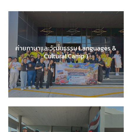
ค่ายภาษาและวัฒนธรรม Languages &
Cultural.Camp )
EDUCATION HUB
,
กลุ่มสาระการเรียนรู้ภาษาต่างประ
,
กิจกรรมของเรา
,
กิจกรรมนักเรียน
,
ข่าวประชาสัมพันธ