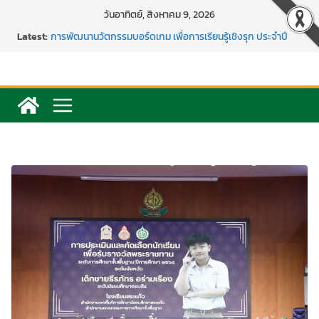
Skip
วันอาทิตย์, สิงหาคม 9, 2026
to
Latest:
การพัฒนานวัตกรรมบอร์ดเกม เพื่อการเรียนรู้เชิงรุก ประจำปี
content
2569
แข่งขันกีฬาบาสเกตบอลรายการ “ออมสิน Youth Sports
Festival ๒๕๖๙”
ค่ายภาษาและวัฒนธรรม Languages & Cultural.Camp )
กิจกรรมบริจาคโลหิต ยิ่งให้ยิ่งได้ ครั้งที่ 51
กีฬาอีสปอร์ต (FC Online PC)