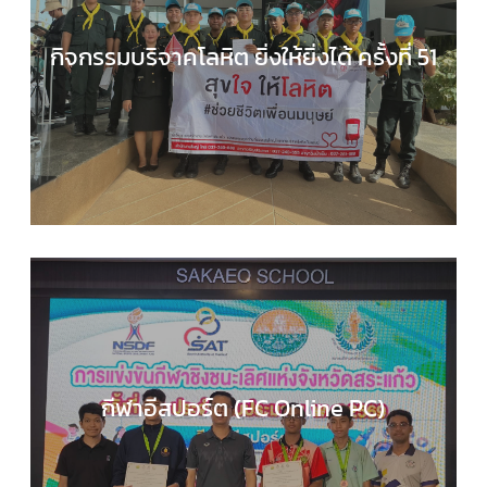
กิจกรรมบริจาคโลหิต ยิ่งให้ยิ่งได้ ครั้งที่ 51
กลุ่มบริหารงานทั่วไป
,
กิจกรรมของเรา
,
กิจกรรมนักเร
,
ข่าวประชาสัมพันธ์
กีฬาอีสปอร์ต (FC Online PC)
COMPUTER SCIENCE
,
กลุ่มสาระการเรียนรู้วิทยาศาส