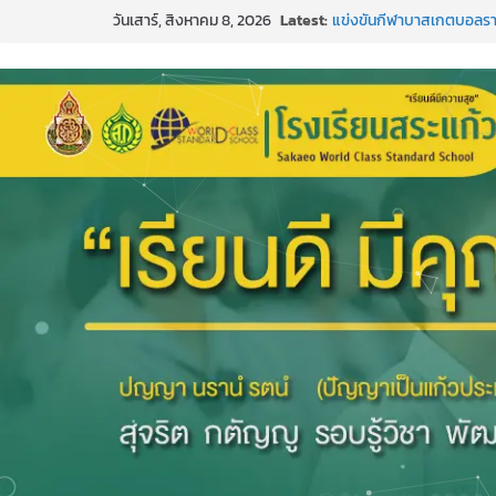
Skip
การพัฒนานวัตกรรมบอร์ดเกม
วันเสาร์, สิงหาคม 8, 2026
Latest:
to
แข่งขันกีฬาบาสเกตบอลรา
๒๕๖๙”
content
ค่ายภาษาและวัฒนธรรม L
กิจกรรมบริจาคโลหิต ยิ่งให้ยิ่
กีฬาอีสปอร์ต (FC Online