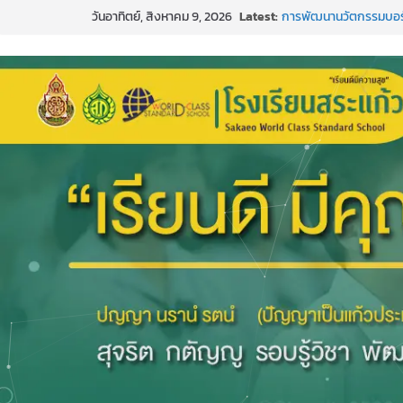
Skip
วันอาทิตย์, สิงหาคม 9, 2026
Latest:
การพัฒนานวัตกรรมบอร์ดเ
to
แข่งขันกีฬาบาสเกตบอล
content
๒๕๖๙”
ค่ายภาษาและวัฒนธรรม 
กิจกรรมบริจาคโลหิต ยิ่งให้ย
กีฬาอีสปอร์ต (FC Onli