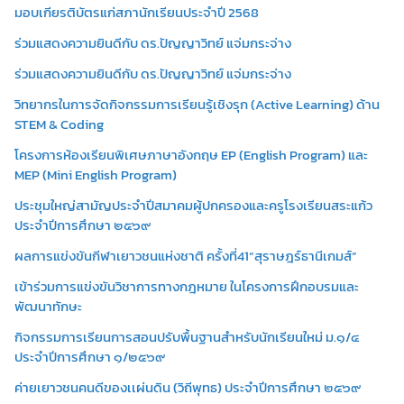
มอบเกียรติบัตรแก่สภานักเรียนประจำปี 2568
ร่วมแสดงความยินดีกับ ดร.ปัญญาวิทย์ แจ่มกระจ่าง
ร่วมแสดงความยินดีกับ ดร.ปัญญาวิทย์ แจ่มกระจ่าง
วิทยากรในการจัดกิจกรรมการเรียนรู้เชิงรุก (Active Learning) ด้าน
STEM & Coding
โครงการห้องเรียนพิเศษภาษาอังกฤษ EP (English Program) และ
MEP (Mini English Program)
ประชุมใหญ่สามัญประจำปีสมาคมผู้ปกครองและครูโรงเรียนสระแก้ว
ประจำปีการศึกษา ๒๕๖๙
ผลการแข่งขันกีฬาเยาวชนแห่งชาติ ครั้งที่41“สุราษฎร์ธานีเกมส์”
เข้าร่วมการแข่งขันวิชาการทางกฎหมาย ในโครงการฝึกอบรมและ
พัฒนาทักษะ
กิจกรรมการเรียนการสอนปรับพื้นฐานสำหรับนักเรียนใหม่ ม.๑/๔
ประจำปีการศึกษา ๑/๒๕๖๙
ค่ายเยาวชนคนดีของเเผ่นดิน (วิถีพุทธ) ประจำปีการศึกษา ๒๕๖๙