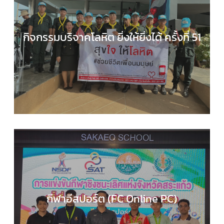
กิจกรรมบริจาคโลหิต ยิ่งให้ยิ่งได้ ครั้งที่ 51
กลุ่มบริหารงานทั่วไป
,
กิจกรรมของเรา
,
กิจกรรมนักเร
,
ข่าวประชาสัมพันธ์
กีฬาอีสปอร์ต (FC Online PC)
COMPUTER SCIENCE
,
กลุ่มสาระการเรียนรู้วิทยาศาส