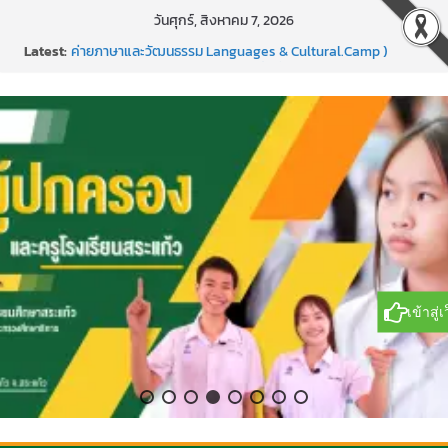
Skip
วันศุกร์, สิงหาคม 7, 2026
to
Latest:
ค่ายภาษาและวัฒนธรรม Languages & Cultural.Camp )
content
กิจกรรมบริจาคโลหิต ยิ่งให้ยิ่งได้ ครั้งที่ 51
กีฬาอีสปอร์ต (FC Online PC)
การพัฒนานวัตกรรมบอร์ดเกม เพื่อการเรียนรู้เชิงรุก ประจำปี
2569
แข่งขันกีฬาบาสเกตบอลรายการ “ออมสิน Youth Sports
Festival ๒๕๖๙”
เข้าสู่