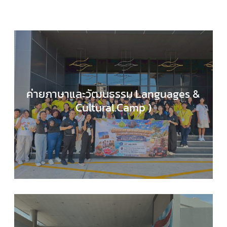
ค่ายภาษาและวัฒนธรรม Languages &
Cultural.Camp )
EDUCATION HUB
,
กลุ่มสาระการเรียนรู้ภาษาต่างประ
,
กิจกรรมของเรา
,
กิจกรรมนักเรียน
,
ข่าวประชาสัมพันธ