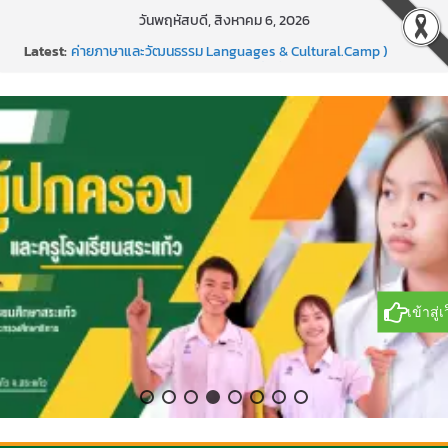
Skip
วันพฤหัสบดี, สิงหาคม 6, 2026
to
Latest:
ค่ายภาษาและวัฒนธรรม Languages & Cultural.Camp )
content
กิจกรรมบริจาคโลหิต ยิ่งให้ยิ่งได้ ครั้งที่ 51
กีฬาอีสปอร์ต (FC Online PC)
การพัฒนานวัตกรรมบอร์ดเกม เพื่อการเรียนรู้เชิงรุก ประจำปี
2569
แข่งขันกีฬาบาสเกตบอลรายการ “ออมสิน Youth Sports
Festival ๒๕๖๙”
เข้าสู่