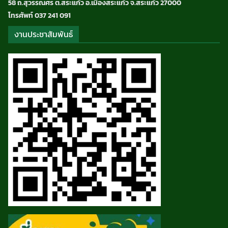
58 ถ.สุวรรณศร ต.สระแก้ว อ.เมืองสระแก้ว จ.สระแก้ว 27000
โทรศัพท์ 037 241 091
งานประชาสัมพันธ์