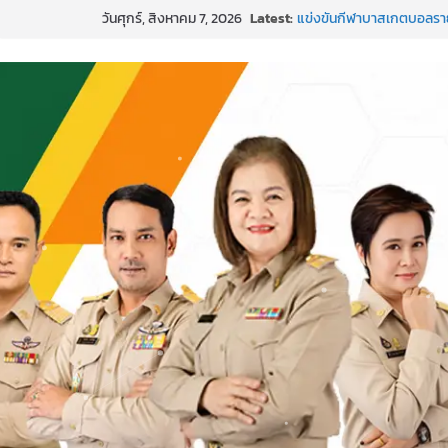
Skip
วันศุกร์, สิงหาคม 7, 2026
Latest:
แข่งขันกีฬาบาสเกตบอลราย
to
๒๕๖๙”
content
ค่ายภาษาและวัฒนธรรม La
กิจกรรมบริจาคโลหิต ยิ่งให้ยิ่ง
กีฬาอีสปอร์ต (FC Online 
การพัฒนานวัตกรรมบอร์ดเกม 