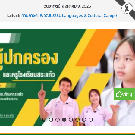
Skip
วันอาทิตย์, สิงหาคม 9, 2026
to
Latest:
ค่ายภาษาและวัฒนธรรม Languages & Cultural.Camp )
content
กิจกรรมบริจาคโลหิต ยิ่งให้ยิ่งได้ ครั้งที่ 51
กีฬาอีสปอร์ต (FC Online PC)
การพัฒนานวัตกรรมบอร์ดเกม เพื่อการเรียนรู้เชิงรุก ประจำปี
2569
แข่งขันกีฬาบาสเกตบอลรายการ “ออมสิน Youth Sports
Festival ๒๕๖๙”
ู่เว็บไซต์