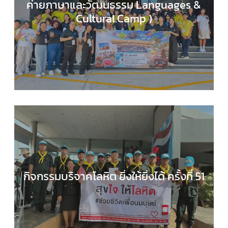
ค่ายภาษาและวัฒนธรรม Languages &
Cultural.Camp )
EDUCATION HUB
,
กลุ่มสาระการเรียนรู้ภาษาต่างประ
,
กิจกรรมของเรา
,
กิจกรรมนักเรียน
,
ข่าวประชาสัมพันธ
กิจกรรมบริจาคโลหิต ยิ่งให้ยิ่งได้ ครั้งที่ 51
กลุ่มบริหารงานทั่วไป
,
กิจกรรมของเรา
,
กิจกรรมนักเร
,
ข่าวประชาสัมพันธ์