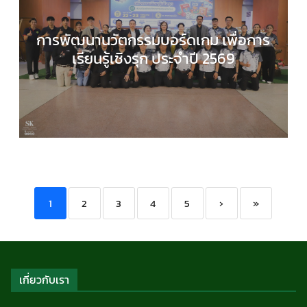
การพัฒนานวัตกรรมบอร์ดเกม เพื่อการ
เรียนรู้เชิงรุก ประจำปี 2569
COMPUTER SCIENCE
,
กลุ่มสาระการเรียนรู้วิทยาศาส
และเทคโนโลยี
,
กิจกรรมของเรา
,
กิจกรรมนักเรียน
,
ข่า
ประชาสัมพันธ์
1
2
3
4
5
›
»
เกี่ยวกับเรา