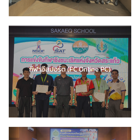
กีฬาอีสปอร์ต (FC Online PC)
COMPUTER SCIENCE
,
กลุ่มสาระการเรียนรู้วิทยาศาส
และเทคโนโลยี
,
กิจกรรมของเรา
,
กิจกรรมนักเรียน
,
ข่า
ประชาสัมพันธ์