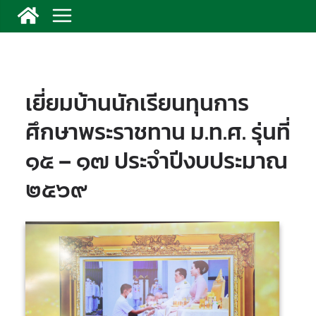
เยี่ยมบ้านนักเรียนทุนการ
ศึกษาพระราชทาน ม.ท.ศ. รุ่นที่
๑๕ – ๑๗ ประจำปีงบประมาณ
๒๕๖๙