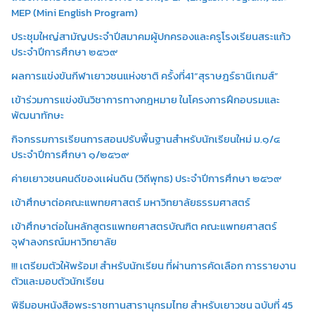
MEP (Mini English Program)
ประชุมใหญ่สามัญประจำปีสมาคมผู้ปกครองและครูโรงเรียนสระแก้ว
ประจำปีการศึกษา ๒๕๖๙
ผลการแข่งขันกีฬาเยาวชนแห่งชาติ ครั้งที่41“สุราษฎร์ธานีเกมส์”
เข้าร่วมการแข่งขันวิชาการทางกฎหมาย ในโครงการฝึกอบรมและ
พัฒนาทักษะ
กิจกรรมการเรียนการสอนปรับพื้นฐานสำหรับนักเรียนใหม่ ม.๑/๔
ประจำปีการศึกษา ๑/๒๕๖๙
ค่ายเยาวชนคนดีของเเผ่นดิน (วิถีพุทธ) ประจำปีการศึกษา ๒๕๖๙
เข้าศึกษาต่อคณะแพทยศาสตร์ มหาวิทยาลัยธรรมศาสตร์
เข้าศึกษาต่อในหลักสูตรแพทยศาสตรบัณฑิต คณะแพทยศาสตร์
จุฬาลงกรณ์มหาวิทยาลัย
!!! เตรียมตัวให้พร้อม! สำหรับนักเรียน ที่ผ่านการคัดเลือก การรายงาน
ตัวและมอบตัวนักเรียน
พิธีมอบหนังสือพระราชทานสารานุกรมไทย สำหรับเยาวชน ฉบับที่ 45