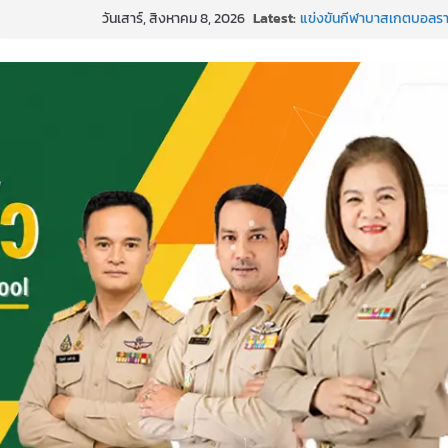
Skip
วันเสาร์, สิงหาคม 8, 2026
Latest:
แข่งขันกีฬาบาสเกตบอลรา
to
๒๕๖๙”
content
ค่ายภาษาและวัฒนธรรม L
กิจกรรมบริจาคโลหิต ยิ่งให้ยิ่
กีฬาอีสปอร์ต (FC Online
การพัฒนานวัตกรรมบอร์ดเกม