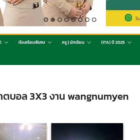
E
ห้องเรียนพิเศษ
ครู | นักเรียน
(ITA) ปี 2025
สเกตบอล 3X3 งาน wangnumyen