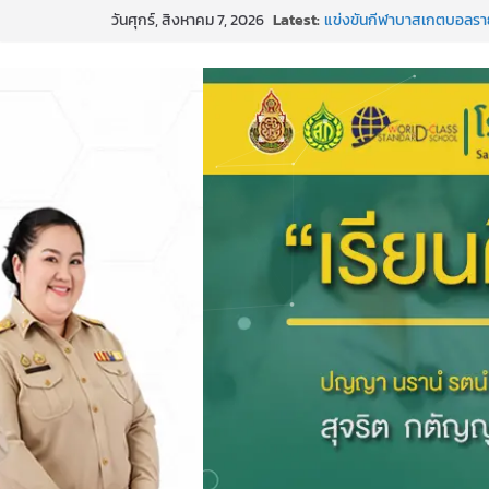
Skip
วันศุกร์, สิงหาคม 7, 2026
Latest:
แข่งขันกีฬาบาสเกตบอลราย
to
๒๕๖๙”
content
ค่ายภาษาและวัฒนธรรม La
กิจกรรมบริจาคโลหิต ยิ่งให้ยิ่ง
กีฬาอีสปอร์ต (FC Online 
การพัฒนานวัตกรรมบอร์ดเกม 