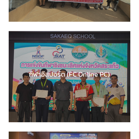
กีฬาอีสปอร์ต (FC Online PC)
COMPUTER SCIENCE
,
กลุ่มสาระการเรียนรู้วิทยาศาส
และเทคโนโลยี
,
กิจกรรมของเรา
,
กิจกรรมนักเรียน
,
ข่า
ประชาสัมพันธ์