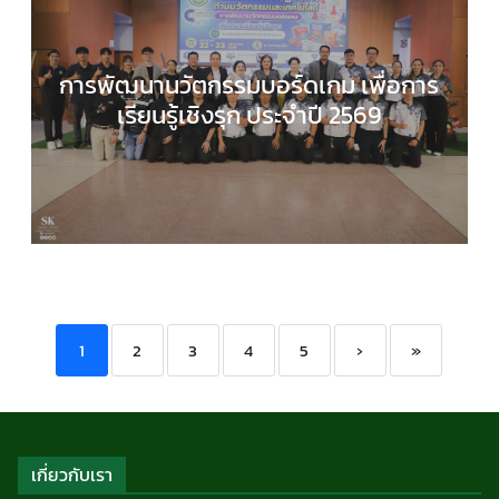
การพัฒนานวัตกรรมบอร์ดเกม เพื่อการ
เรียนรู้เชิงรุก ประจำปี 2569
COMPUTER SCIENCE
,
กลุ่มสาระการเรียนรู้วิทยาศาส
และเทคโนโลยี
,
กิจกรรมของเรา
,
กิจกรรมนักเรียน
,
ข่า
ประชาสัมพันธ์
1
2
3
4
5
›
»
เกี่ยวกับเรา