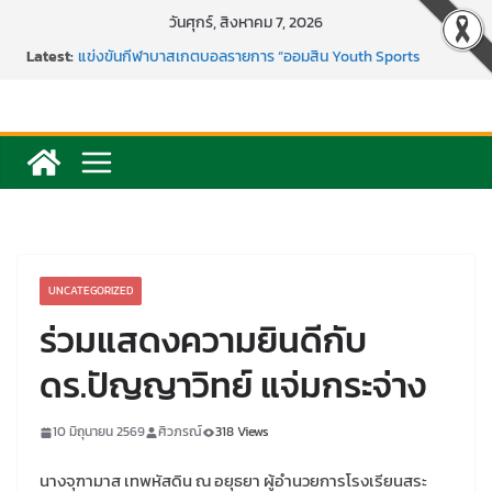
Skip
วันศุกร์, สิงหาคม 7, 2026
to
Latest:
แข่งขันกีฬาบาสเกตบอลรายการ “ออมสิน Youth Sports
content
Festival ๒๕๖๙”
ค่ายภาษาและวัฒนธรรม Languages & Cultural.Camp )
กิจกรรมบริจาคโลหิต ยิ่งให้ยิ่งได้ ครั้งที่ 51
กีฬาอีสปอร์ต (FC Online PC)
การพัฒนานวัตกรรมบอร์ดเกม เพื่อการเรียนรู้เชิงรุก ประจำปี
2569
UNCATEGORIZED
ร่วมแสดงความยินดีกับ
ดร.ปัญญาวิทย์ แจ่มกระจ่าง
10 มิถุนายน 2569
ศิวภรณ์
318 Views
นางจุฑามาส เทพหัสดิน ณ อยุธยา ผู้อำนวยการโรงเรียนสระ