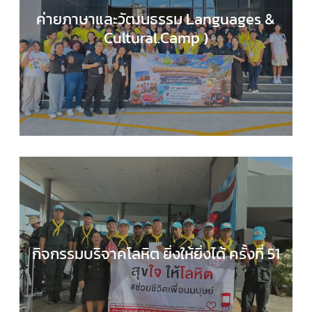
ค่ายภาษาและวัฒนธรรม Languages &
Cultural.Camp )
EDUCATION HUB
,
กลุ่มสาระการเรียนรู้ภาษาต่างประ
,
กิจกรรมของเรา
,
กิจกรรมนักเรียน
,
ข่าวประชาสัมพันธ
กิจกรรมบริจาคโลหิต ยิ่งให้ยิ่งได้ ครั้งที่ 51
กลุ่มบริหารงานทั่วไป
,
กิจกรรมของเรา
,
กิจกรรมนักเร
,
ข่าวประชาสัมพันธ์