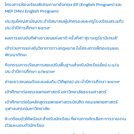
โครงการห้องเรียนพิเศษภาษาอังกฤษ EP (English Program) และ
MEP (Mini English Program)
ประชุมใหญ่สามัญประจำปีสมาคมผู้ปกครองและครูโรงเรียนสระแก้ว
ประจำปีการศึกษา ๒๕๖๙
ผลการแข่งขันกีฬาเยาวชนแห่งชาติ ครั้งที่41“สุราษฎร์ธานีเกมส์”
เข้าร่วมการแข่งขันวิชาการทางกฎหมาย ในโครงการฝึกอบรมและ
พัฒนาทักษะ
กิจกรรมการเรียนการสอนปรับพื้นฐานสำหรับนักเรียนใหม่ ม.๑/๔
ประจำปีการศึกษา ๑/๒๕๖๙
ค่ายเยาวชนคนดีของเเผ่นดิน (วิถีพุทธ) ประจำปีการศึกษา ๒๕๖๙
เข้าศึกษาต่อคณะแพทยศาสตร์ มหาวิทยาลัยธรรมศาสตร์
เข้าศึกษาต่อในหลักสูตรแพทยศาสตรบัณฑิต คณะแพทยศาสตร์
จุฬาลงกรณ์มหาวิทยาลัย
!!! เตรียมตัวให้พร้อม! สำหรับนักเรียน ที่ผ่านการคัดเลือก การรายงาน
ตัวและมอบตัวนักเรียน